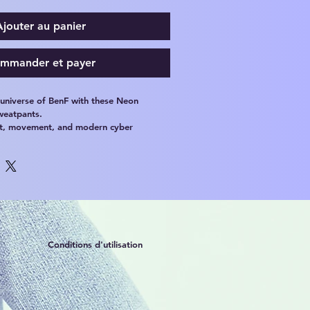
Ajouter au panier
mmander et payer
c universe of BenF with these Neon 
weatpants.
ers blend minimalist style with electronic 
ear, music lovers, festival vibes, and 
ulture.
Conditions d'utilisation
leece fabric
on signature design
day streetwear style
red aesthetic