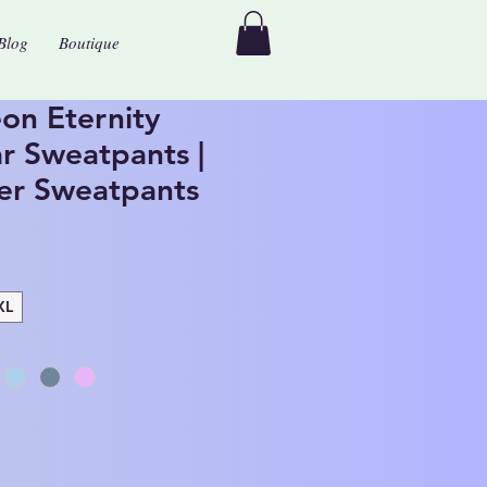
Blog
Boutique
on Eternity
r Sweatpants |
er Sweatpants
XL