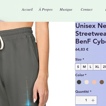
Accueil
À Propos
Musique
Contact
Unisex Ne
Streetwea
BenF Cyb
Prix
64,83 €
Size
*
S
M
L
XL
2
Color
*
Quantité
*