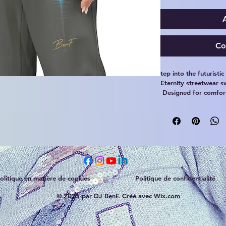
Co
tep into the futuristi
Eternity streetwear s
 Designed for comfort, movement, and modern cyber 
aesthetics, these jogg
energy.
Perfect for everyday w
futuristic streetwear c
olitique en matière de cookies
Politique de confidentialité
• Soft garment-dyed f
 • Relaxed unisex fit
© 2025 par DJ BenF. Créé avec
Wix.com
 • Minimalist BenF ne
 • Comfortable every
 • Modern cyber-inspi