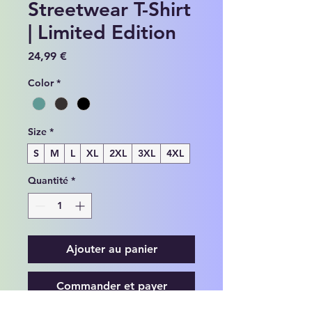
Streetwear T-Shirt
| Limited Edition
Prix
24,99 €
Color
*
Size
*
S
M
L
XL
2XL
3XL
4XL
Quantité
*
Ajouter au panier
Commander et payer