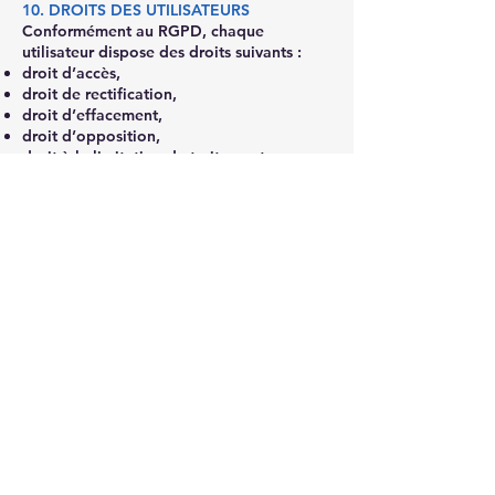
10. DROITS DES UTILISATEURS
Conformément au RGPD, chaque
utilisateur dispose des droits suivants :
droit d’accès,
droit de rectification,
droit d’effacement,
droit d’opposition,
droit à la limitation du traitement,
droit à la portabilité des données.
Toute demande peut être adressée à :
📧
benfcreation@gmail.com
Une réponse sera apportée dans un délai
raisonnable conformément à la
réglementation.
11. SÉCURITÉ DES DONNÉES
DJ BenF Création met en œuvre des
mesures raisonnables de sécurité afin de
protéger les données personnelles contre
:
l’accès non autorisé,
la perte,
la divulgation,
l’altération.